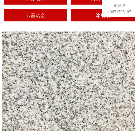
彭经理
13971798197
卡基诺金
冰裂纹