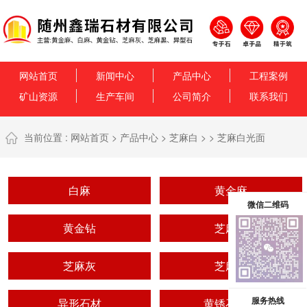
网站首页
新闻中心
产品中心
工程案例
矿山资源
生产车间
公司简介
联系我们
当前位置 :
网站首页
>
产品中心
>
芝麻白
> >
芝麻白光面
白麻
黄金麻
微信二维码
黄金钻
芝麻黑
芝麻灰
芝麻白
服务热线
异形石材
黄锈石系列