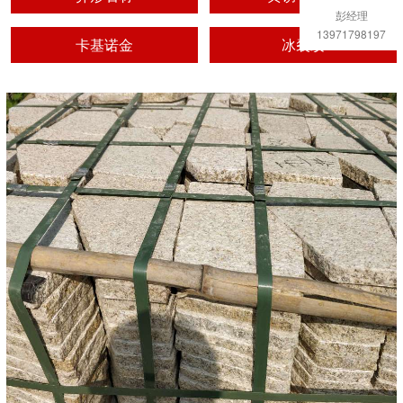
彭经理
13971798197
卡基诺金
冰裂纹