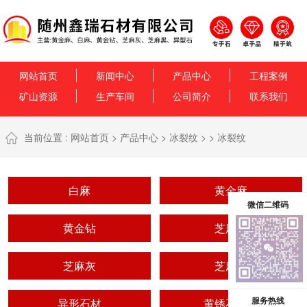
网站首页
新闻中心
产品中心
工程案例
矿山资源
生产车间
公司简介
联系我们
当前位置 :
网站首页
>
产品中心
>
冰裂纹
> >
冰裂纹
白麻
黄金麻
微信二维码
黄金钻
芝麻黑
芝麻灰
芝麻白
服务热线
异形石材
黄锈石系列